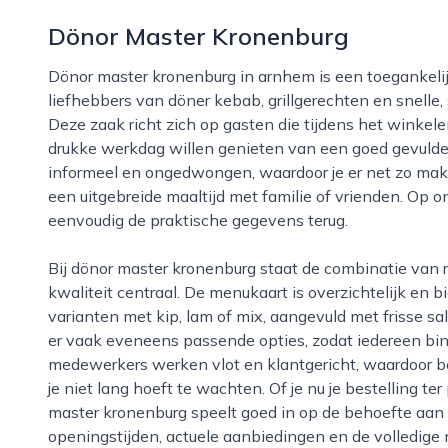
Dönor Master Kronenburg
Dönor master kronenburg in arnhem is een toegankelijke en populaire eetgelegenheid waar
liefhebbers van döner kebab, grillgerechten en snelle
Deze zaak richt zich op gasten die tijdens het winke
drukke werkdag willen genieten van een goed gevulde b
informeel en ongedwongen, waardoor je er net zo makke
een uitgebreide maaltijd met familie of vrienden. Op onz
eenvoudig de praktische gegevens terug.
Bij dönor master kronenburg staat de combinatie van royale porties, scherpe prijzen en constante
kwaliteit centraal. De menukaart is overzichtelijk en 
varianten met kip, lam of mix, aangevuld met frisse sa
er vaak eveneens passende opties, zodat iedereen bi
medewerkers werken vlot en klantgericht, waardoor b
je niet lang hoeft te wachten. Of je nu je bestelling ter
master kronenburg speelt goed in op de behoefte aan 
openingstijden, actuele aanbiedingen en de volledige