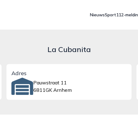
Nieuws
Sport
112-meldi
La Cubanita
Adres
Pauwstraat 11
6811GK Arnhem