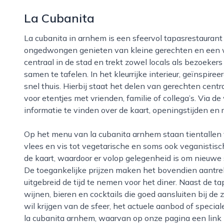
La Cubanita
La cubanita in arnhem is een sfeervol tapasrestaurant waar gasten terecht kunnen voor een avond
ongedwongen genieten van kleine gerechten en een wa
centraal in de stad en trekt zowel locals als bezoekers
samen te tafelen. In het kleurrijke interieur, geïnspire
snel thuis. Hierbij staat het delen van gerechten centr
voor etentjes met vrienden, familie of collega’s. Via 
informatie te vinden over de kaart, openingstijden en 
Op het menu van la cubanita arnhem staan tientallen verschillende tapasgerechten, variërend van
vlees en vis tot vegetarische en soms ook veganistis
de kaart, waardoor er volop gelegenheid is om nieuwe
De toegankelijke prijzen maken het bovendien aantrek
uitgebreid de tijd te nemen voor het diner. Naast de ta
wijnen, bieren en cocktails die goed aansluiten bij de 
wil krijgen van de sfeer, het actuele aanbod of specia
la cubanita arnhem, waarvan op onze pagina een link