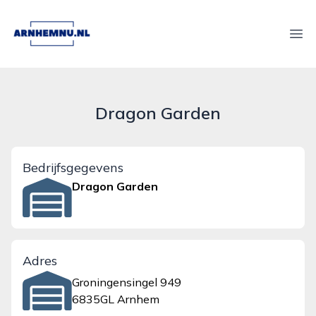
arnhemnu.nl
Ope
Dragon Garden
Bedrijfsgegevens
Dragon Garden
Adres
Groningensingel 949
6835GL Arnhem