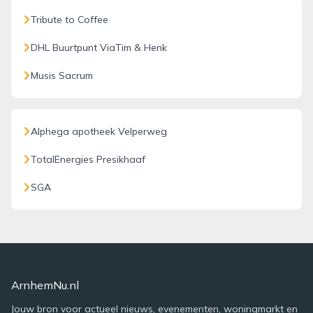
Tribute to Coffee
DHL Buurtpunt ViaTim & Henk
Musis Sacrum
Alphega apotheek Velperweg
TotalEnergies Presikhaaf
SGA
ArnhemNu.nl
Jouw bron voor actueel nieuws, evenementen, woningmarkt en