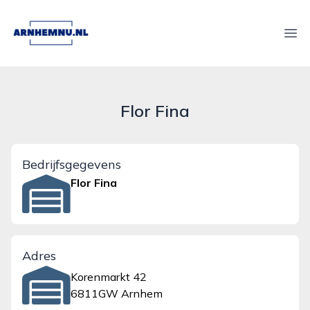
arnhemnu.nl
Ope
Flor Fina
Bedrijfsgegevens
Flor Fina
Adres
Korenmarkt 42
6811GW Arnhem