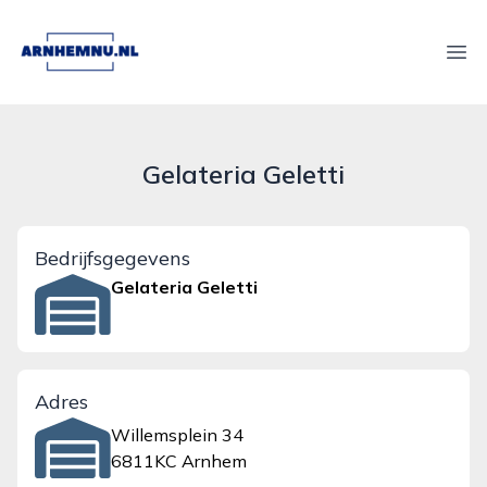
arnhemnu.nl
Ope
Gelateria Geletti
Bedrijfsgegevens
Gelateria Geletti
Adres
Willemsplein 34
6811KC Arnhem