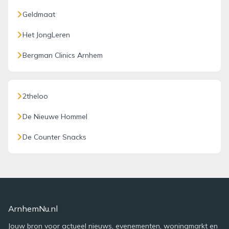
Geldmaat
Het JongLeren
Bergman Clinics Arnhem
2theloo
De Nieuwe Hommel
De Counter Snacks
ArnhemNu.nl
Jouw bron voor actueel nieuws, evenementen, woningmarkt en