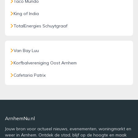
Taco Mundo
King of India
TotalEnergies Schuytgraaf
Van Bay Luu
Korfbalvereniging Oost Arnhem
Cafetaria Patrix
ArnhemNu.nl
Jouw bron voor actueel nieuws, evenementen, woningmarkt en
weer in Arnhem. Ontdek de stad, blijf op de hoogte en maak