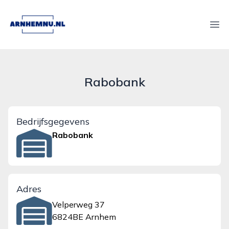
arnhemnu.nl
Ope
Rabobank
Bedrijfsgegevens
Rabobank
Adres
Velperweg 37
6824BE Arnhem