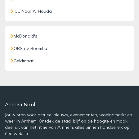
ICC Nour Al Houda
McDonald's
OBS de Boomhut
Geldmaat
ArnhemNu.nl
Jouw bron voor actueel nieuws, evenementen, woningmarkt en
weer in Arnhem. Ontdek de stad, blijf op de hoogte en maak
deel uit van het ritme van Arnhem, alles binnen handbereik op
één website.