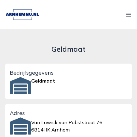
arnhemnu.nl
Ope
Geldmaat
Bedrijfsgegevens
Geldmaat
Adres
Van Lawick van Pabststraat 76
6814HK Arnhem