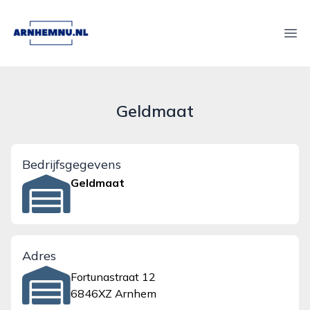
arnhemnu.nl
Ope
Geldmaat
Bedrijfsgegevens
Geldmaat
Adres
Fortunastraat 12
6846XZ Arnhem