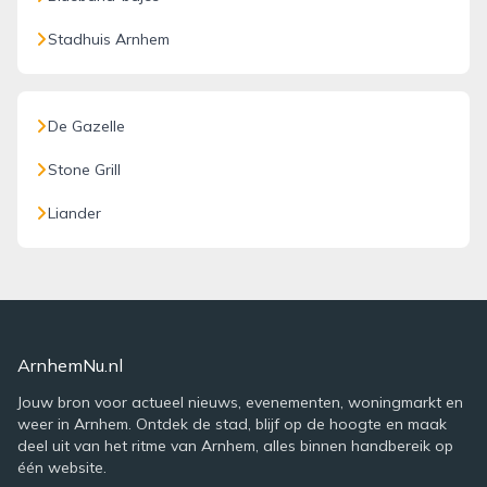
Stadhuis Arnhem
De Gazelle
Stone Grill
Liander
ArnhemNu.nl
Jouw bron voor actueel nieuws, evenementen, woningmarkt en
weer in Arnhem. Ontdek de stad, blijf op de hoogte en maak
deel uit van het ritme van Arnhem, alles binnen handbereik op
één website.