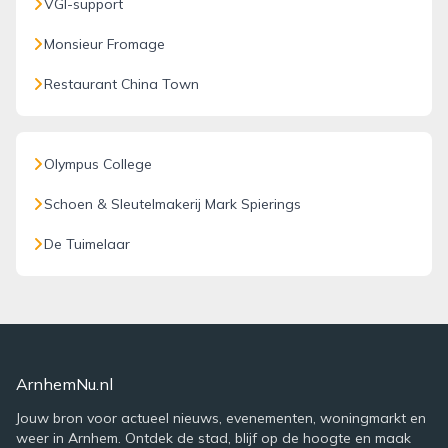
VGI-support
Monsieur Fromage
Restaurant China Town
Olympus College
Schoen & Sleutelmakerij Mark Spierings
De Tuimelaar
ArnhemNu.nl
Jouw bron voor actueel nieuws, evenementen, woningmarkt en
weer in Arnhem. Ontdek de stad, blijf op de hoogte en maak