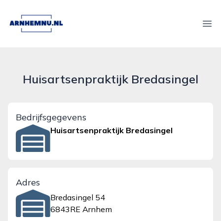
arnhemnu.nl
Ope
Huisartsenpraktijk Bredasingel
Bedrijfsgegevens
Huisartsenpraktijk Bredasingel
Adres
Bredasingel 54
6843RE Arnhem