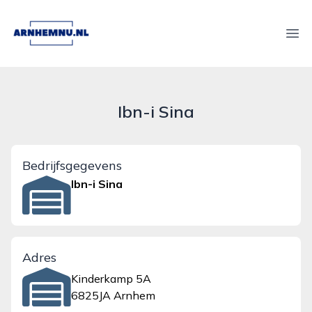
arnhemnu.nl
Ope
Ibn-i Sina
Bedrijfsgegevens
Ibn-i Sina
Adres
Kinderkamp 5A
6825JA Arnhem