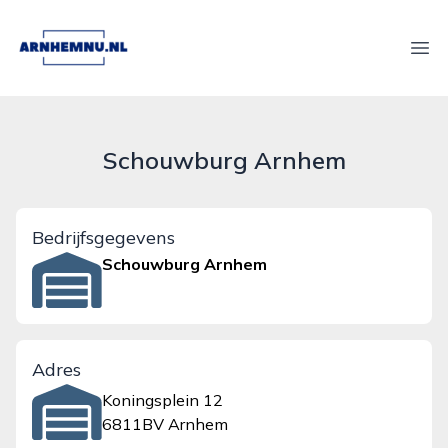
arnhemnu.nl
Ope
Schouwburg Arnhem
Bedrijfsgegevens
Schouwburg Arnhem
Adres
Koningsplein 12
6811BV Arnhem