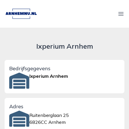
arnhemnu.nl
Ope
Ixperium Arnhem
Bedrijfsgegevens
Ixperium Arnhem
Adres
Ruitenberglaan 25
6826CC Arnhem