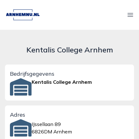
arnhemnu.nl
Ope
Kentalis College Arnhem
Bedrijfsgegevens
Kentalis College Arnhem
Adres
IJssellaan 89
6826DM Arnhem