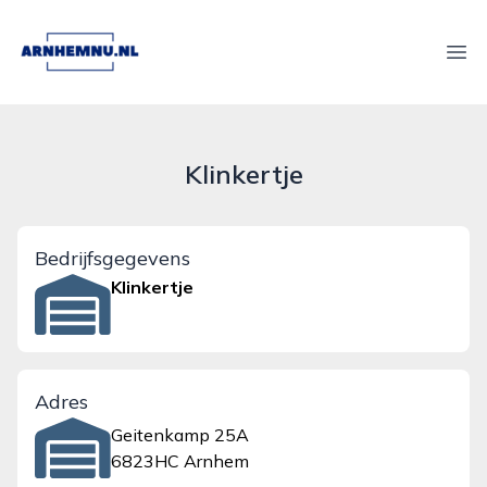
arnhemnu.nl
Ope
Klinkertje
Bedrijfsgegevens
Klinkertje
Adres
Geitenkamp 25A
6823HC Arnhem