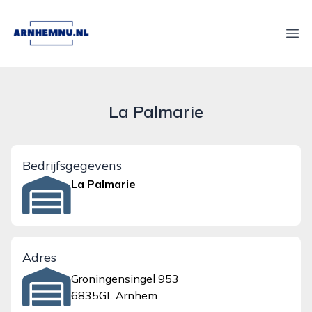
arnhemnu.nl
Ope
La Palmarie
Bedrijfsgegevens
La Palmarie
Adres
Groningensingel 953
6835GL Arnhem