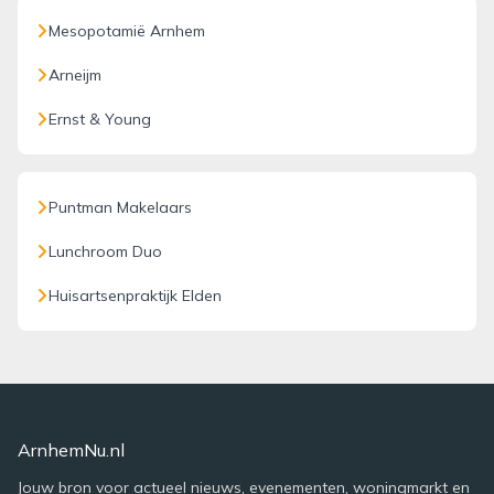
Mesopotamië Arnhem
Arneijm
Ernst & Young
Puntman Makelaars
Lunchroom Duo
Huisartsenpraktijk Elden
ArnhemNu.nl
Jouw bron voor actueel nieuws, evenementen, woningmarkt en