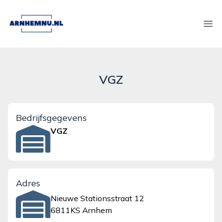
arnhemnu.nl
Ope
VGZ
Bedrijfsgegevens
VGZ
Adres
Nieuwe Stationsstraat 12
6811KS Arnhem