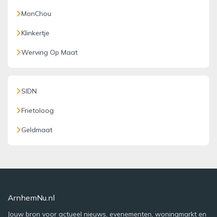
MonChou
Klinkertje
Werving Op Maat
SIDN
Frietoloog
Geldmaat
ArnhemNu.nl
Jouw bron voor actueel nieuws, evenementen, woningmarkt en