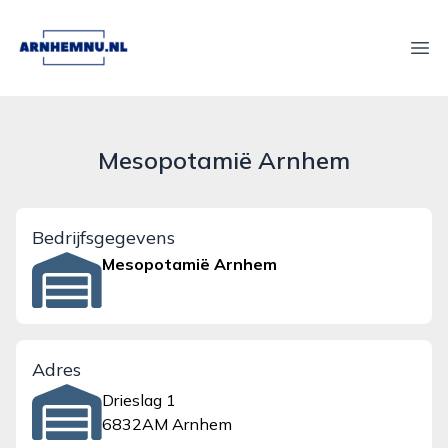
arnhemnu.nl
Ope
Mesopotamië Arnhem
Bedrijfsgegevens
Mesopotamië Arnhem
Adres
Drieslag 1
6832AM Arnhem