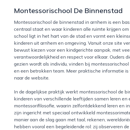
Montessorischool De Binnenstad
Montessorischool de binnenstad in arnhem is een basisschool waar het montessorionderwijs
centraal staat en waar kinderen alle ruimte krijgen o
school ligt in het hart van de stad en vormt een kleins
kinderen uit arnhem en omgeving. Vanuit onze site ve
bewust kiezen voor een kindgerichte aanpak, met veel
verantwoordelijkheid en respect voor elkaar. Ouders d
gezien wordt als individu, vinden bij montessorischool
en een betrokken team. Meer praktische informatie is 
naar de website.
In de dagelijkse praktijk werkt montessorischool de binnenstad met heterogene groepen, waarin
kinderen van verschillende leeftijden samen leren en el
montessorifilosofie, waarin zelfontdekkend leren en in
zijn ingericht met speciaal ontwikkeld montessorimat
manier aan de slag gaan met taal, rekenen, wereldorië
hebben vooral een begeleidende rol: zij observeren de 