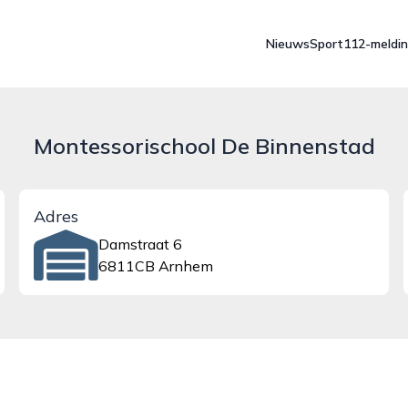
Nieuws
Sport
112-meldi
Montessorischool De Binnenstad
Adres
Damstraat 6
6811CB Arnhem