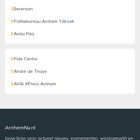
Berensen
Politiebureau Arnhem 't Broek
Anita Pita
Pide Centre
André de Thaye
AVIA XPress Arnhem
ArnhemNu.nl
Jouw bron voor actueel nieuws, evenementen, woningmarkt en