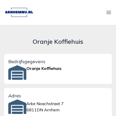
arnhemnu.nl
Ope
Oranje Koffiehuis
Bedrijfsgegevens
Oranje Koffiehuis
Adres
Arke Noachstraat 7
6811DN Arnhem