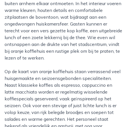
buiten arnhem elkaar ontmoeten. In het interieur voeren
warme kleuren, houten details en comfortabele
zitplaatsen de boventoon, wat bijdraagt aan een
ongedwongen huiskamersfeer. Gasten kunnen er
terecht voor een vers gezette kop koffie, een uitgebreide
lunch of een zoete lekkernij bij de thee. Wie even wil
ontsnappen aan de drukte van het stadscentrum, vindt
bij oranje koffiehuis een rustige plek om bij te praten, te
lezen of te werken.
Op de kaart van oranje koffiehuis staan verrassend veel
huisgemaakte en seizoensgebonden specialiteiten.
Naast klassieke koffies als espresso, cappuccino en
latte macchiato worden er regelmatig wisselende
koffiespecials geserveerd, vaak geïnspireerd op het
seizoen. Ook voor een stevige of juist lichte lunch is er
volop keuze, van rijk belegde broodjes en soepen tot
salades en warme gerechten. Het personeel staat
bekend als vriendelijk en gastvrij, met oog voor