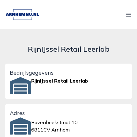
arnhemnu.nl
Ope
RijnIJssel Retail Leerlab
Bedrijfsgegevens
RijnIJssel Retail Leerlab
Adres
Bovenbeekstraat 10
6811CV Arnhem