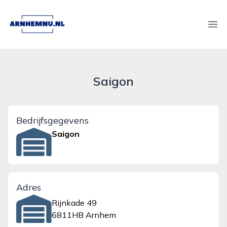
arnhemnu.nl
Ope
Saigon
Bedrijfsgegevens
Saigon
Adres
Rijnkade 49
6811HB Arnhem