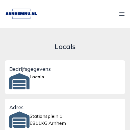
arnhemnu.nl
Ope
Locals
Bedrijfsgegevens
Locals
Adres
Stationsplein 1
6811KG Arnhem