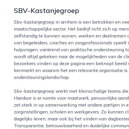
SBV-Kastanjegroep
Sbv-kastanjegroep in arnhem is een betrokken en veelzijdige dienstverlener in de sociale en
maatschappelijke sector. Het bedrijf richt zich op m
zelfstandig te kunnen wonen, werken en deelnemen 
van begeleiders, coaches en zorgprofessionals speelt
hulpvragen, variërend van praktische ondersteuning to
wordt altijd gekeken naar de mogelijkheden van de cli
bezoekers vinden op deze pagina een beknopt beeld 
kenmerkt en waarom het een relevante organisatie is 
ondersteuningslandschap.
Sbv-kastanjegroep werkt met kleinschalige teams die dichtbij de leefwereld van cliënten staan.
Hierdoor is er ruimte voor maatwerk, persoonlijke aand
zet sterk in op samenwerking met andere partijen in 
zorginstellingen, scholen en werkgevers. Zo kunnen cl
dagelijks leven, maar ook bij het vinden van dagbeste
Transparantie, betrouwbaarheid en duidelijke communica