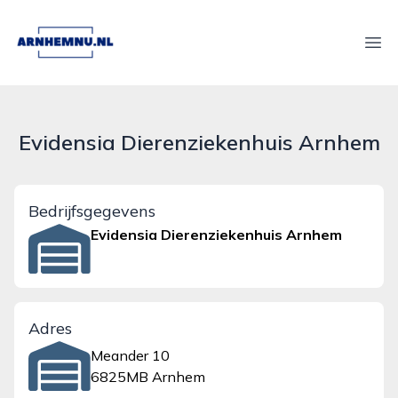
arnhemnu.nl
Ope
Evidensia Dierenziekenhuis Arnhem
Bedrijfsgegevens
Evidensia Dierenziekenhuis Arnhem
Adres
Meander 10
6825MB Arnhem