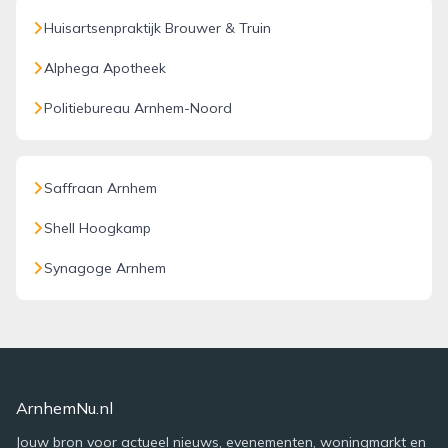
Huisartsenpraktijk Brouwer & Truin
Alphega Apotheek
Politiebureau Arnhem-Noord
Saffraan Arnhem
Shell Hoogkamp
Synagoge Arnhem
ArnhemNu.nl
Jouw bron voor actueel nieuws, evenementen, woningmarkt en