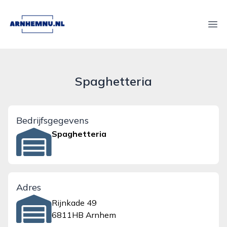
arnhemnu.nl
Ope
Spaghetteria
Bedrijfsgegevens
Spaghetteria
Adres
Rijnkade 49
6811HB Arnhem