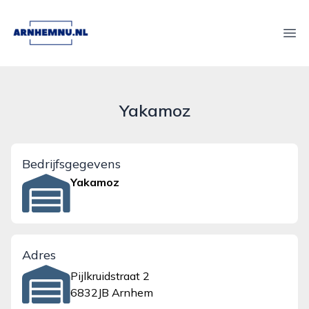
arnhemnu.nl
Ope
Yakamoz
Bedrijfsgegevens
Yakamoz
Adres
Pijlkruidstraat 2
6832JB Arnhem