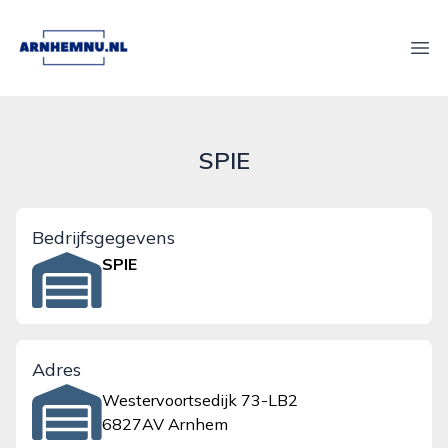
arnhemnu.nl
Ope
SPIE
Bedrijfsgegevens
SPIE
Adres
Westervoortsedijk 73-LB2
6827AV Arnhem