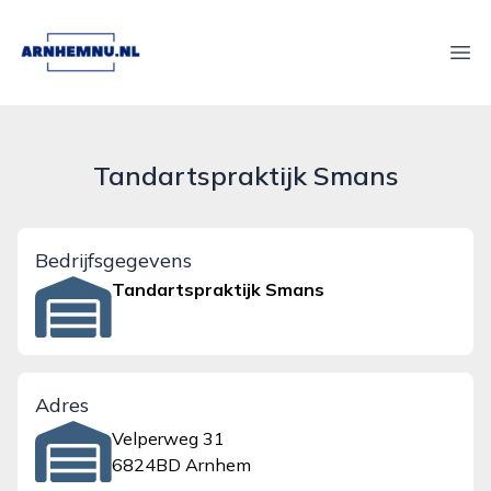
arnhemnu.nl
Ope
Tandartspraktijk Smans
Bedrijfsgegevens
Tandartspraktijk Smans
Adres
Velperweg 31
6824BD Arnhem