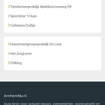
Tandartsenpraktijk Apeldoornseweg 59
Sportsbar 't Huys
Cafetaria Dolfijn
Huisartsengroepspraktijk De Laar
Het JongLeren
ChiKing
ArnhemNu.nl
Jouw bron voor actueel nieuws, evenementen, woningmarkt en