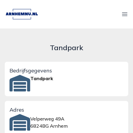
arnhemnu.nl
Ope
Tandpark
Bedrijfsgegevens
Tandpark
Adres
Velperweg 49A
6824BG Arnhem