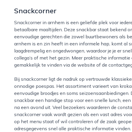
Snackcorner
Snackcorner in arnhem is een geliefde plek voor iedereen die houdt van snelle, smakelijke en
betaalbare maaltijden. Deze snackbar staat bekend om
eenvoudige gerechten die zowel buurtbewoners als be
arnhem is en zin heeft in een informele hap, komt al sn
laagdrempelig en ongedwongen, waardoor je je er snel 
collega’s of met het gezin. Meer praktische informatie
gemakkelijk te vinden via de website of de contactge
Bij snackcorner ligt de nadruk op vertrouwde klassiekers, bereid met aandacht en geserveerd zonder
onnodige poespas. Het assortiment varieert van krokant
eenvoudige broodjes en soms seizoensaanbiedingen. Do
snackbar een handige stop voor een snelle lunch, een
na een avond uit. Veel bezoekers waarderen de consta
snackcorner vaak wordt gezien als een vast adres voo
op het menu staat of wil controleren of de zaak geope
adresgegevens snel alle praktische informatie vinden.