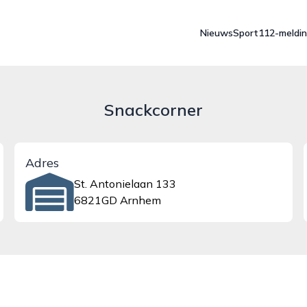
Nieuws
Sport
112-meldi
Snackcorner
Adres
St. Antonielaan 133
6821GD Arnhem