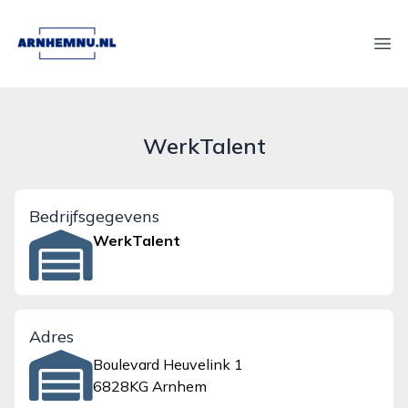
arnhemnu.nl
Ope
WerkTalent
Bedrijfsgegevens
WerkTalent
Adres
Boulevard Heuvelink 1
6828KG Arnhem