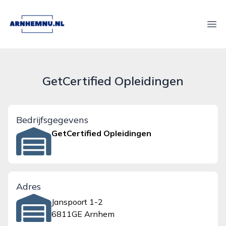
arnhemnu.nl
Ope
GetCertified Opleidingen
Bedrijfsgegevens
GetCertified Opleidingen
Adres
Janspoort 1-2
6811GE Arnhem