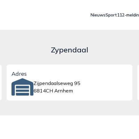
Nieuws
Sport
112-meldi
Zypendaal
Adres
Zijpendaalseweg 95
6814CH Arnhem