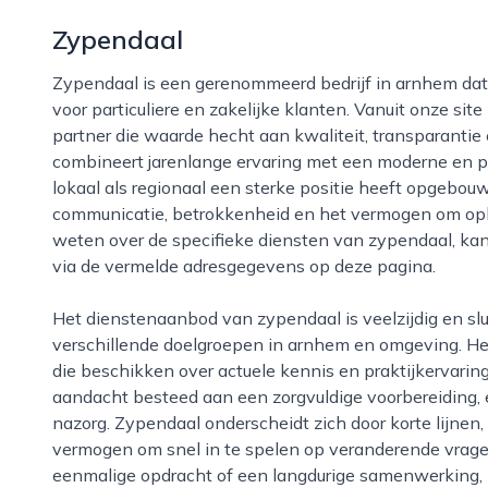
Zypendaal
Zypendaal is een gerenommeerd bedrijf in arnhem dat zich richt op hoogwaardige dienstverlening
voor particuliere en zakelijke klanten. Vanuit onze sit
partner die waarde hecht aan kwaliteit, transparantie 
combineert jarenlange ervaring met een moderne en pr
lokaal als regionaal een sterke positie heeft opgebou
communicatie, betrokkenheid en het vermogen om opl
weten over de specifieke diensten van zypendaal, ka
via de vermelde adresgegevens op deze pagina.
Het dienstenaanbod van zypendaal is veelzijdig en sluit nauw aan op de behoeften van
verschillende doelgroepen in arnhem en omgeving. H
die beschikken over actuele kennis en praktijkervarin
aandacht besteed aan een zorgvuldige voorbereiding, e
nazorg. Zypendaal onderscheidt zich door korte lijnen
vermogen om snel in te spelen op veranderende vragen
eenmalige opdracht of een langdurige samenwerking, he