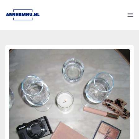
arnhemnu.nl
Ope