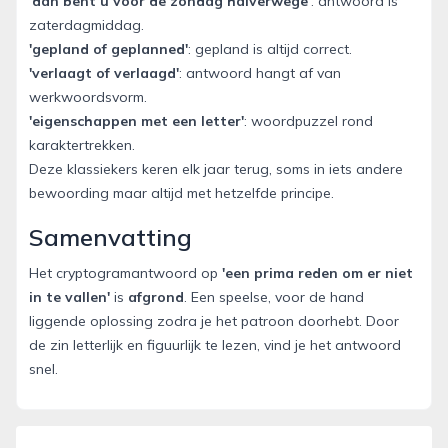
'dan bent u voor de zondag halverwege'
: antwoord is
zaterdagmiddag.
'gepland of geplanned'
: gepland is altijd correct.
'verlaagt of verlaagd'
: antwoord hangt af van
werkwoordsvorm.
'eigenschappen met een letter'
: woordpuzzel rond
karaktertrekken.
Deze klassiekers keren elk jaar terug, soms in iets andere
bewoording maar altijd met hetzelfde principe.
Samenvatting
Het cryptogramantwoord op
'een prima reden om er niet
in te vallen'
is
afgrond
. Een speelse, voor de hand
liggende oplossing zodra je het patroon doorhebt. Door
de zin letterlijk en figuurlijk te lezen, vind je het antwoord
snel.