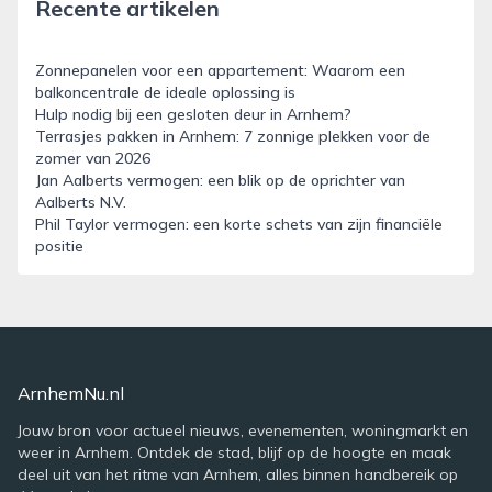
Recente artikelen
Zonnepanelen voor een appartement: Waarom een
balkoncentrale de ideale oplossing is
Hulp nodig bij een gesloten deur in Arnhem?
Terrasjes pakken in Arnhem: 7 zonnige plekken voor de
zomer van 2026
Jan Aalberts vermogen: een blik op de oprichter van
Aalberts N.V.
Phil Taylor vermogen: een korte schets van zijn financiële
positie
ArnhemNu.nl
Jouw bron voor actueel nieuws, evenementen, woningmarkt en
weer in Arnhem. Ontdek de stad, blijf op de hoogte en maak
deel uit van het ritme van Arnhem, alles binnen handbereik op