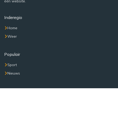
één website.
Inderegio
Home
Weer
Populair
Sport
Nieuws
Veel bekeken
112 meldingen
Artikelen