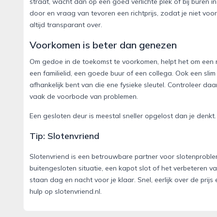
straat, wacht dan op een goed verlichte plek of bij buren in
door en vraag van tevoren een richtprijs, zodat je niet vo
altijd transparant over.
Voorkomen is beter dan genezen
Om gedoe in de toekomst te voorkomen, helpt het om een re
een familielid, een goede buur of een collega. Ook een sli
afhankelijk bent van die ene fysieke sleutel. Controleer daa
vaak de voorbode van problemen.
Een gesloten deur is meestal sneller opgelost dan je denkt.
Tip: Slotenvriend
Slotenvriend is een betrouwbare partner voor slotenprobl
buitengesloten situatie, een kapot slot of het verbeteren 
staan dag en nacht voor je klaar. Snel, eerlijk over de prijs
hulp op slotenvriend.nl.