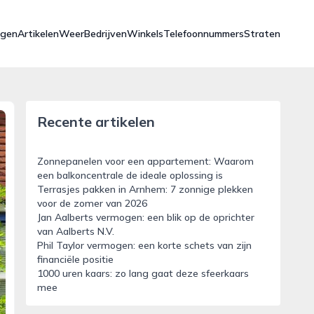
ngen
Artikelen
Weer
Bedrijven
Winkels
Telefoonnummers
Straten
Recente artikelen
Zonnepanelen voor een appartement: Waarom
een balkoncentrale de ideale oplossing is
Terrasjes pakken in Arnhem: 7 zonnige plekken
voor de zomer van 2026
Jan Aalberts vermogen: een blik op de oprichter
van Aalberts N.V.
Phil Taylor vermogen: een korte schets van zijn
financiële positie
1000 uren kaars: zo lang gaat deze sfeerkaars
mee