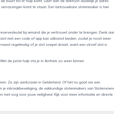
 de buurt tot er hulp komt. Geef aan de telefoon duidelijk je adres
or verrassingen komt te staan. Een betrouwbare slotenmaker is hier
servesleutel bij iemand die je vertrouwt onder te brengen. Denk aa
m slot met een code of app kan uitkomst bieden, zodat je nooit meer
rnaast regelmatig of je slot soepel draait, want een stroef slot is
 Met de juiste hulp sta je in Arnhem zo weer binnen.
emen. Ze zijn werkzaam in Gelderland. Of het nu gaat om een
van je inbraakbeveiliging, de vakkundige slotenmakers van Slotenvrien
 en met oog voor jouw veiligheid. Kijk voor meer informatie en directe