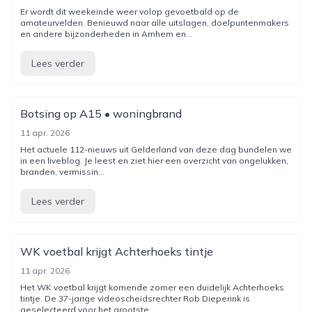
Er wordt dit weekeinde weer volop gevoetbald op de
amateurvelden. Benieuwd naar alle uitslagen, doelpuntenmakers
en andere bijzonderheden in Arnhem en...
Lees verder
Botsing op A15 • woningbrand
11 apr. 2026
Het actuele 112-nieuws uit Gelderland van deze dag bundelen we
in een liveblog. Je leest en ziet hier een overzicht van ongelukken,
branden, vermissin...
Lees verder
WK voetbal krijgt Achterhoeks tintje
11 apr. 2026
Het WK voetbal krijgt komende zomer een duidelijk Achterhoeks
tintje. De 37-jarige videoscheidsrechter Rob Dieperink is
geselecteerd voor het grootste...