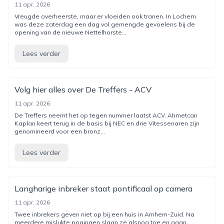
11 apr. 2026
Vreugde overheerste, maar er vloeiden ook tranen. In Lochem
was deze zaterdag een dag vol gemengde gevoelens bij de
opening van de nieuwe Nettelhorste...
Lees verder
Volg hier alles over De Treffers - ACV
11 apr. 2026
De Treffers neemt het op tegen nummer laatst ACV. Ahmetcan
Kaplan keert terug in de basis bij NEC en drie Vitessenaren zijn
genomineerd voor een bronz...
Lees verder
Langharige inbreker staat pontificaal op camera
11 apr. 2026
Twee inbrekers geven niet op bij een huis in Arnhem-Zuid. Na
meerdere mislukte pogingen slaan ze alsnog toe en gaan