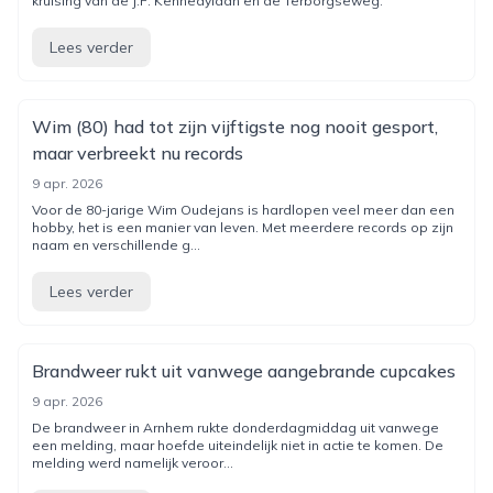
kruising van de J.F. Kennedylaan en de Terborgseweg.
Lees verder
Wim (80) had tot zijn vijftigste nog nooit gesport,
maar verbreekt nu records
9 apr. 2026
Voor de 80-jarige Wim Oudejans is hardlopen veel meer dan een
hobby, het is een manier van leven. Met meerdere records op zijn
naam en verschillende g...
Lees verder
Brandweer rukt uit vanwege aangebrande cupcakes
9 apr. 2026
De brandweer in Arnhem rukte donderdagmiddag uit vanwege
een melding, maar hoefde uiteindelijk niet in actie te komen. De
melding werd namelijk veroor...