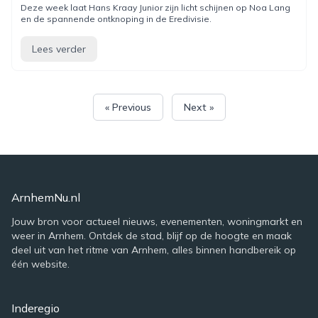
Deze week laat Hans Kraay Junior zijn licht schijnen op Noa Lang
en de spannende ontknoping in de Eredivisie.
Lees verder
« Previous
Next »
ArnhemNu.nl
Jouw bron voor actueel nieuws, evenementen, woningmarkt en
weer in Arnhem. Ontdek de stad, blijf op de hoogte en maak
deel uit van het ritme van Arnhem, alles binnen handbereik op
één website.
Inderegio