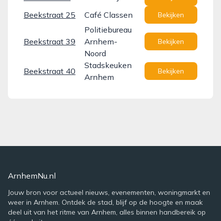
Beekstraat 25
Café Classen
Bekijken
Politiebureau
Beekstraat 39
Arnhem-
Bekijken
Noord
Stadskeuken
Beekstraat 40
Bekijken
Arnhem
ArnhemNu.nl
Jouw bron voor actueel nieuws, evenementen, woningmarkt en
weer in Arnhem. Ontdek de stad, blijf op de hoogte en maak
deel uit van het ritme van Arnhem, alles binnen handbereik op