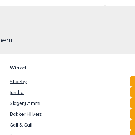
nhem
Winkel
Shoeby
Jumbo
Slagerij Ammi
Bakker Hilvers
Gall & Gall