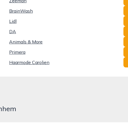
Zeeman
BrainWash
Lidl
DA
Animals & More
Primera
Haarmode Carolien
rnhem