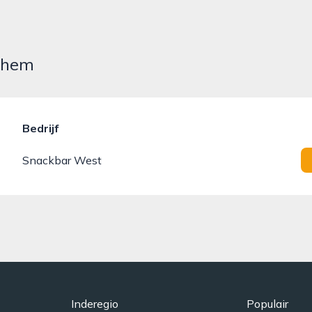
rnhem
Bedrijf
Snackbar West
Inderegio
Populair