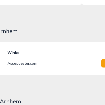
 Arnhem
Winkel
Assepoester.com
n Arnhem