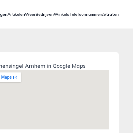
ngen
Artikelen
Weer
Bedrijven
Winkels
Telefoonnummers
Straten
nensingel Arnhem in Google Maps