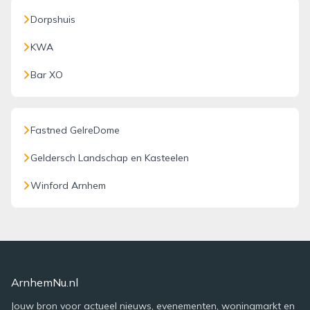
Dorpshuis
KWA
Bar XO
Fastned GelreDome
Geldersch Landschap en Kasteelen
Winford Arnhem
ArnhemNu.nl
Jouw bron voor actueel nieuws, evenementen, woningmarkt en