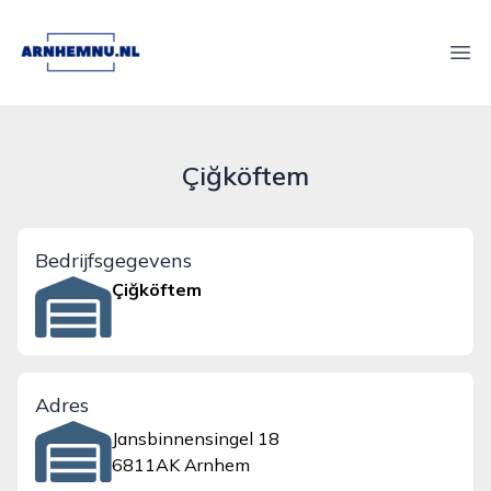
arnhemnu.nl
Ope
Çiğköftem
Bedrijfsgegevens
Çiğköftem
Adres
Jansbinnensingel 18
6811AK Arnhem