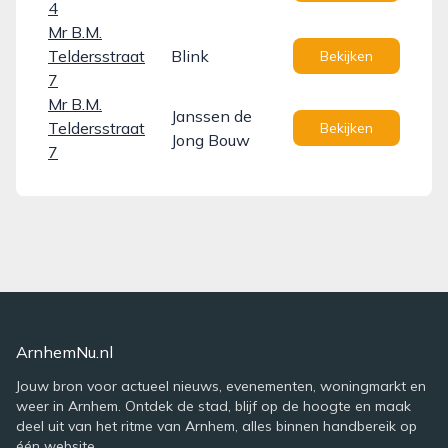
4
Mr B.M.
Teldersstraat
Blink
Bekijken
7
Mr B.M.
Janssen de
Teldersstraat
Bekijken
Jong Bouw
7
ArnhemNu.nl
Jouw bron voor actueel nieuws, evenementen, woningmarkt en
weer in Arnhem. Ontdek de stad, blijf op de hoogte en maak
deel uit van het ritme van Arnhem, alles binnen handbereik op
één website.