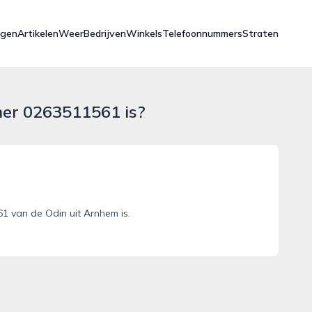
ngen
Artikelen
Weer
Bedrijven
Winkels
Telefoonnummers
Straten
mer 0263511561 is?
 van de Odin uit Arnhem is.