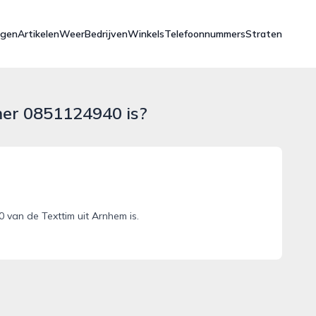
ngen
Artikelen
Weer
Bedrijven
Winkels
Telefoonnummers
Straten
mer 0851124940 is?
van de Texttim uit Arnhem is.